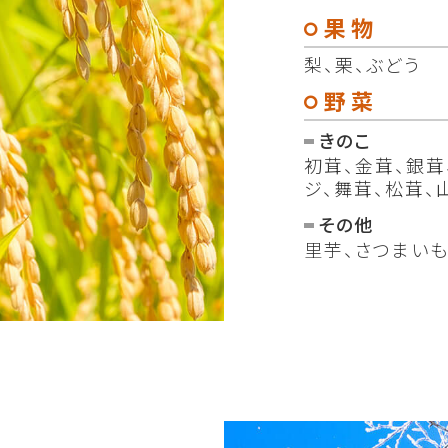
果物
梨、栗、ぶどう
野菜
きのこ
初茸、金茸、銀茸
ジ、舞茸、松茸、
その他
里芋、さつまいも