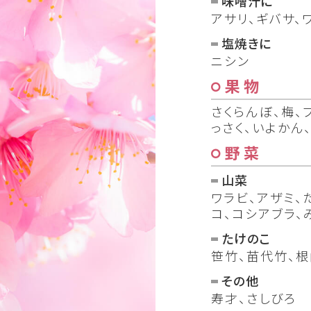
味噌汁に
アサリ、ギバサ、
塩焼きに
ニシン
果物
さくらんぼ、梅、
っさく、いよかん
野菜
山菜
ワラビ、アザミ、
コ、コシアブラ、
たけのこ
笹竹、苗代竹、
その他
寿才、さしびろ