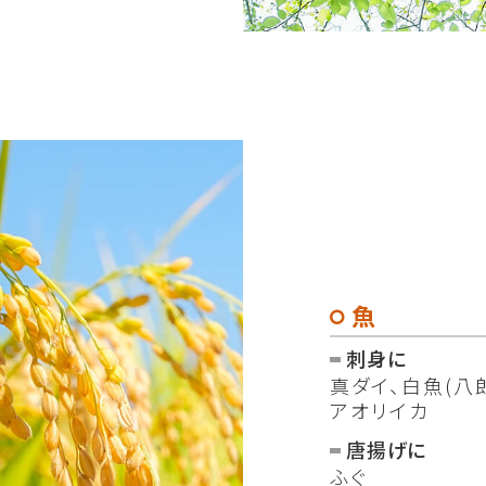
魚
刺身に
真ダイ、白魚(八
アオリイカ
唐揚げに
ふぐ