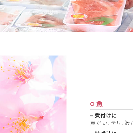
魚
煮付けに
真だい、テリ、飯